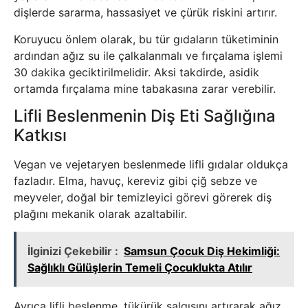
dişlerde sararma, hassasiyet ve çürük riskini artırır.
Koruyucu önlem olarak, bu tür gıdaların tüketiminin
ardından ağız su ile çalkalanmalı ve fırçalama işlemi
30 dakika geciktirilmelidir. Aksi takdirde, asidik
ortamda fırçalama mine tabakasına zarar verebilir.
Lifli Beslenmenin Diş Eti Sağlığına
Katkısı
Vegan ve vejetaryen beslenmede lifli gıdalar oldukça
fazladır. Elma, havuç, kereviz gibi çiğ sebze ve
meyveler, doğal bir temizleyici görevi görerek diş
plağını mekanik olarak azaltabilir.
İlginizi Çekebilir :
Samsun Çocuk Diş Hekimliği:
Sağlıklı Gülüşlerin Temeli Çocuklukta Atılır
Ayrıca lifli beslenme, tükürük salgısını artırarak ağız