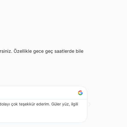
irsiniz. Özellikle gece geç saatlerde bile
Umut Özkan
olayı çok teşekkür ederim. Güler yüz, ilgili
Sadece fikir almak 
ve yapacak olduğu i