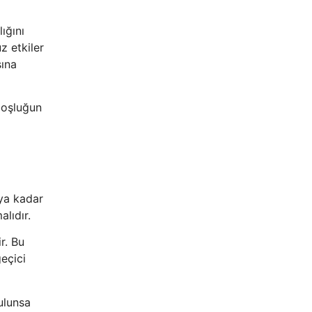
ığını
z etkiler
sına
boşluğun
ya kadar
lıdır.
r. Bu
eçici
ulunsa