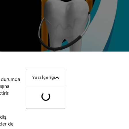
Yazı İçeriği
Bu durumda
ışına
irir.
diş
kler de