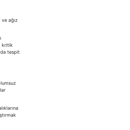
ı ve ağız
n
kritik
da tespit
 olumsuz
lar
lıklarına
ıştırmak