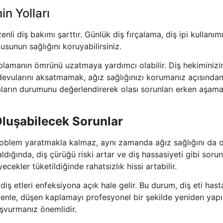
n Yolları
i diş bakımı şarttır. Günlük diş fırçalama, diş ipi kullanım
usunun sağlığını koruyabilirsiniz.
plamanın ömrünü uzatmaya yardımcı olabilir. Diş hekiminizi
evularını aksatmamak, ağız sağlığınızı korumanız açısından 
maların durumunu değerlendirerek olası sorunları erken aşama
luşabilecek Sorunlar
problem yaratmakla kalmaz, aynı zamanda ağız sağlığını da
aldığında, diş çürüğü riski artar ve diş hassasiyeti gibi sorun
ecekler tüketildiğinde rahatsızlık hissi artabilir.
iş etleri enfeksiyona açık hale gelir. Bu durum, diş eti hasta
edenle, düşen kaplamayı profesyonel bir şekilde yeniden yap
şvurmanız önemlidir.