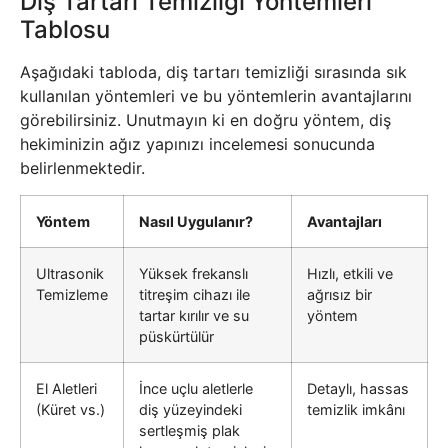
Diş Tartarı Temizliği Yöntemleri
Tablosu
Aşağıdaki tabloda, diş tartarı temizliği sırasında sık
kullanılan yöntemleri ve bu yöntemlerin avantajlarını
görebilirsiniz. Unutmayın ki en doğru yöntem, diş
hekiminizin ağız yapınızı incelemesi sonucunda
belirlenmektedir.
Yöntem
Nasıl Uygulanır?
Avantajları
Ultrasonik
Yüksek frekanslı
Hızlı, etkili ve
Temizleme
titreşim cihazı ile
ağrısız bir
tartar kırılır ve su
yöntem
püskürtülür
El Aletleri
İnce uçlu aletlerle
Detaylı, hassas
(Küret vs.)
diş yüzeyindeki
temizlik imkânı
sertleşmiş plak