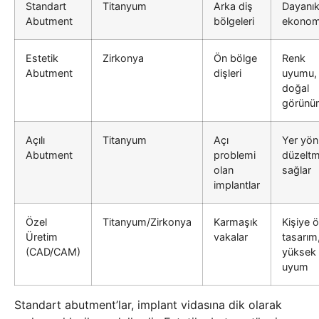
Standart
Titanyum
Arka diş
Dayanıkl
Abutment
bölgeleri
ekonomi
Estetik
Zirkonya
Ön bölge
Renk
Abutment
dişleri
uyumu,
doğal
görünü
Açılı
Titanyum
Açı
Yer yön
Abutment
problemi
düzeltm
olan
sağlar
implantlar
Özel
Titanyum/Zirkonya
Karmaşık
Kişiye ö
Üretim
vakalar
tasarım
(CAD/CAM)
yüksek
uyum
Standart abutment’lar, implant vidasına dik olarak