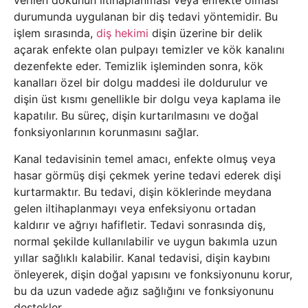
verilen dokunun iltihaplanması veya enfekte olması
durumunda uygulanan bir diş tedavi yöntemidir. Bu
işlem sırasında,
diş hekimi
dişin üzerine bir delik
açarak enfekte olan pulpayı temizler ve kök kanalını
dezenfekte eder. Temizlik işleminden sonra, kök
kanalları özel bir dolgu maddesi ile doldurulur ve
dişin üst kısmı genellikle bir dolgu veya kaplama ile
kapatılır. Bu süreç, dişin kurtarılmasını ve doğal
fonksiyonlarının korunmasını sağlar.
Kanal tedavisinin temel amacı, enfekte olmuş veya
hasar görmüş dişi çekmek yerine tedavi ederek dişi
kurtarmaktır. Bu tedavi, dişin köklerinde meydana
gelen iltihaplanmayı veya enfeksiyonu ortadan
kaldırır ve ağrıyı hafifletir. Tedavi sonrasında diş,
normal şekilde kullanılabilir ve uygun bakımla uzun
yıllar sağlıklı kalabilir. Kanal tedavisi, dişin kaybını
önleyerek, dişin doğal yapısını ve fonksiyonunu korur,
bu da uzun vadede ağız sağlığını ve fonksiyonunu
destekler.