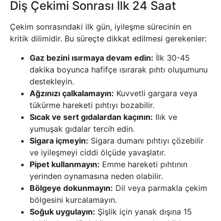
Diş Çekimi Sonrası İlk 24 Saat
Çekim sonrasındaki ilk gün, iyileşme sürecinin en
kritik dilimidir. Bu süreçte dikkat edilmesi gerekenler:
Gaz bezini ısırmaya devam edin:
İlk 30-45
dakika boyunca hafifçe ısırarak pıhtı oluşumunu
destekleyin.
Ağzınızı çalkalamayın:
Kuvvetli gargara veya
tükürme hareketi pıhtıyı bozabilir.
Sıcak ve sert gıdalardan kaçının:
Ilık ve
yumuşak gıdalar tercih edin.
Sigara içmeyin:
Sigara dumanı pıhtıyı çözebilir
ve iyileşmeyi ciddi ölçüde yavaşlatır.
Pipet kullanmayın:
Emme hareketi pıhtının
yerinden oynamasına neden olabilir.
Bölgeye dokunmayın:
Dil veya parmakla çekim
bölgesini kurcalamayın.
Soğuk uygulayın:
Şişlik için yanak dışına 15