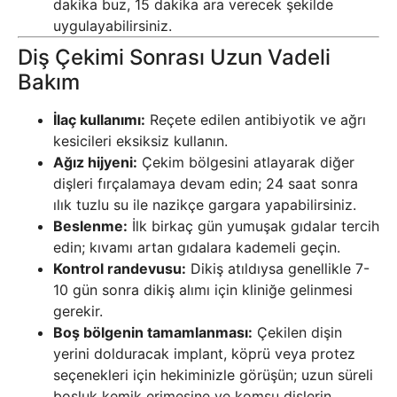
dakika buz, 15 dakika ara verecek şekilde
uygulayabilirsiniz.
Diş Çekimi Sonrası Uzun Vadeli
Bakım
İlaç kullanımı:
Reçete edilen antibiyotik ve ağrı
kesicileri eksiksiz kullanın.
Ağız hijyeni:
Çekim bölgesini atlayarak diğer
dişleri fırçalamaya devam edin; 24 saat sonra
ılık tuzlu su ile nazikçe gargara yapabilirsiniz.
Beslenme:
İlk birkaç gün yumuşak gıdalar tercih
edin; kıvamı artan gıdalara kademeli geçin.
Kontrol randevusu:
Dikiş atıldıysa genellikle 7-
10 gün sonra dikiş alımı için kliniğe gelinmesi
gerekir.
Boş bölgenin tamamlanması:
Çekilen dişin
yerini dolduracak implant, köprü veya protez
seçenekleri için hekiminizle görüşün; uzun süreli
boşluk kemik erimesine ve komşu dişlerin