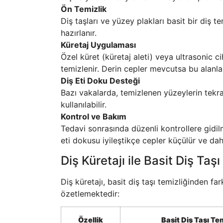
Ön Temizlik
Diş taşları ve yüzey plakları basit bir diş 
hazırlanır.
Küretaj Uygulaması
Özel küret (küretaj aleti) veya ultrasonic ci
temizlenir. Derin cepler mevcutsa bu alanl
Diş Eti Doku Desteği
Bazı vakalarda, temizlenen yüzeylerin tekra
kullanılabilir.
Kontrol ve Bakım
Tedavi sonrasında düzenli kontrollere gidil
eti dokusu iyileştikçe cepler küçülür ve dah
Diş Küretajı ile Basit Diş Taş
Diş küretajı, basit diş taşı temizliğinden far
özetlemektedir:
Özellik
Basit Diş Taşı Tem