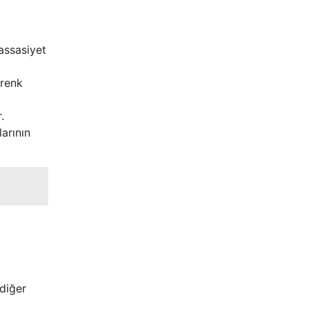
assasiyet
 renk
.
larının
 diğer