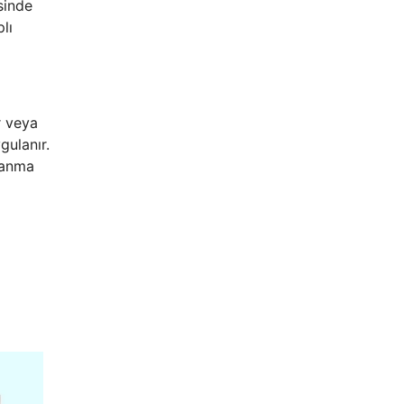
isinde
lı
r veya
gulanır.
planma