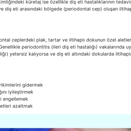
mliğindeki küretaj ise özellikle diş eti hastalıklarının tedav
e diş eti arasındaki bölgede (periodontal cep) oluşan iltihap
ontal ceplerdeki plak, tartar ve iltihaplı dokunun özel aletle
nellikle periodontitis (ileri diş eti hastalığı) vakalarında uy
zliği) yetersiz kalıyorsa ve diş eti altındaki dokularda iltiha
irikimlerini gidermek
ğını iyileştirmek
ni engellemek
etleri azaltmak