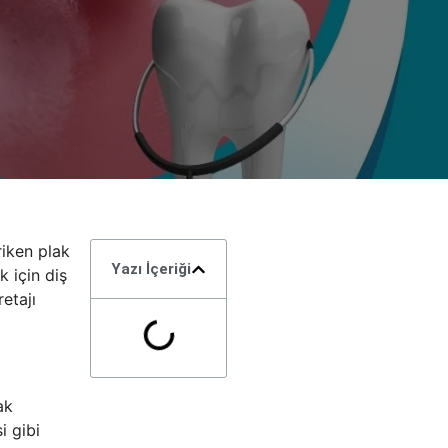
riken plak
Yazı İçeriği
k için diş
etajı
ak
i gibi