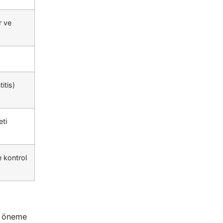
r ve
itis)
eti
e kontrol
ik öneme