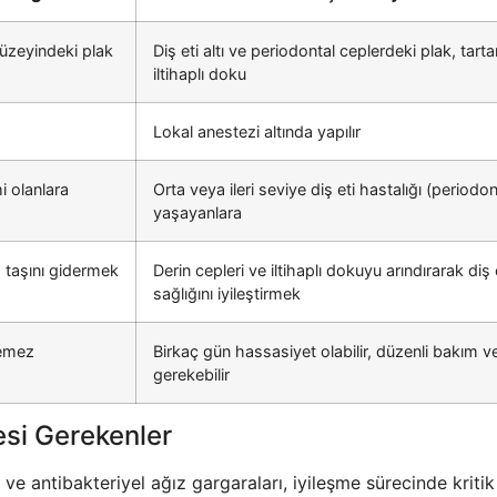
yüzeyindeki plak
Diş eti altı ve periodontal ceplerdeki plak, tarta
iltihaplı doku
Lokal anestezi altında yapılır
i olanlara
Orta veya ileri seviye diş eti hastalığı (periodont
yaşayanlara
ş taşını gidermek
Derin cepleri ve iltihaplı dokuyu arındırarak diş 
sağlığını iyileştirmek
lemez
Birkaç gün hassasiyet olabilir, düzenli bakım v
gerekebilir
esi Gerekenler
ı ve antibakteriyel ağız gargaraları, iyileşme sürecinde krit