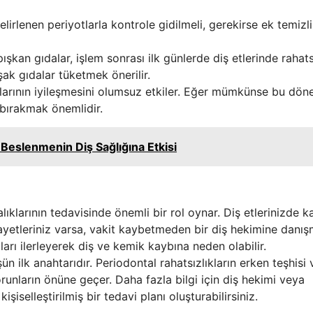
lirlenen periyotlarla kontrole gidilmeli, gerekirse ek temizl
şkan gıdalar, işlem sonrası ilk günlerde diş etlerinde rahats
ak gıdalar tüketmek önerilir.
larının iyileşmesini olumsuz etkiler. Eğer mümkünse bu dö
bırakmak önemlidir.
Beslenmenin Diş Sağlığına Etkisi
talıklarının tedavisinde önemli bir rol oynar. Diş etlerinizde 
kayetleriniz varsa, vakit kaybetmeden bir diş hekimine danı
pları ilerleyerek diş ve kemik kaybına neden olabilir.
şün ilk anahtarıdır. Periodontal rahatsızlıkların erken teşhisi 
runların önüne geçer. Daha fazla bilgi için diş hekimi veya
işiselleştirilmiş bir tedavi planı oluşturabilirsiniz.