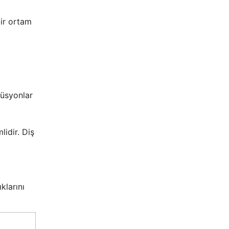
bir ortam
lüsyonlar
idir. Diş
klarını