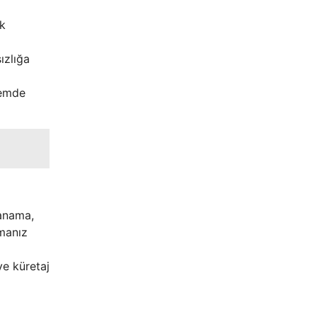
ik
ızlığa
nemde
kanama,
şmanız
ve küretaj