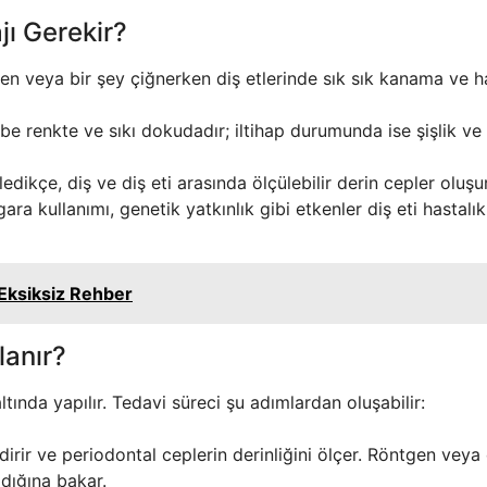
jı Gerekir?
ken veya bir şey çiğnerken diş etlerinde sık sık kanama ve h
embe renkte ve sıkı dokudadır; iltihap durumunda ise şişlik ve
ledikçe, diş ve diş eti arasında ölçülebilir derin cepler oluşur
ara kullanımı, genetik yatkınlık gibi etkenler diş eti hastalık
Eksiksiz Rehber
lanır?
altında yapılır. Tedavi süreci şu adımlardan oluşabilir:
irir ve periodontal ceplerin derinliğini ölçer. Röntgen veya
dığına bakar.