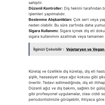
sahiptir.
Düzenli Kontroller:
Diş hekimi tarafından be
işlemleri yapılmalıdır.
Beslenme Alışkanlıkları:
Çok sert veya yapı
neden olabilir. Bu süre zarfında daha yumuş
Sigara Kullanımı:
Sigara içmek diş eti doku
sigara kullanımını azaltmak veya tamamen 
İlginizi Çekebilir :
Vejetaryen ve Vegan 
Küretaj ve özellikle diş küretajı, diş eti has
şişlik, hassasiyet veya ağız kokusu gibi şi
önerilir. Tedavi edilmediğinde, diş eti iltiha
Düzenli ağız ve diş bakımı, sağlıklı bir gülü
gibi profesyonel uygulamalar, olası ciddi so
periodontistinizle görüşebilir, ihtiyaca göre k