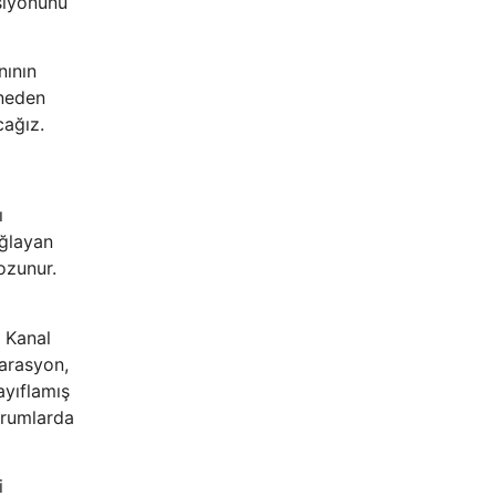
siyonunu
nının
 neden
cağız.
ı
ağlayan
ozunur.
. Kanal
parasyon,
ayıflamış
durumlarda
i