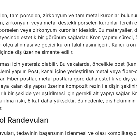
.
selen, tam porselen, zirkonyum ve tam metal kuronlar bulunu
an, zirkonyum veya metal destekli porselen kuronlar tercih ed
 porselen veya zirkonyum kuronlar idealdir. Bu materyaller, 
sayesinde estetik bir görünüm sağlarlar. Kron yapımı süreci,
ölçü alınması ve geçici kuron takılmasını içerir. Kalıcı kron
içinde diş üzerine simante edilir.
ası için yetersiz olabilir. Bu vakalarda, öncelikle post (kana
emi yapılır. Post, kanal içine yerleştirilen metal veya fiber
ar. Fiber postlar, metal postlara göre daha estetik ve diş ya
eya kalan diş yapısı üzerine kompozit rezin ile dişin şeklin
ılı bir şekilde yerleştirilmesi için gerekli alt yapıyı sağlar. K
rılma riski, 6 kat daha yüksektir. Bu nedenle, diş hekiminin
r.
ol Randevuları
vuları, tedavinin başarısının izlenmesi ve olası komplikasyo