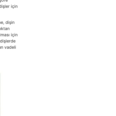
işler için
e, dişin
dıktan
lması için
 dişlerde
un vadeli