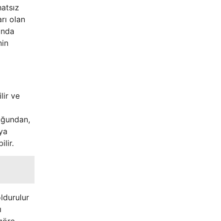
hatsız
rı olan
anda
nin
lir ve
uğundan,
ya
lir.
ldurulur
ı
göre