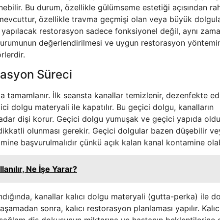
nebilir. Bu durum, özellikle gülümseme estetiği açısından ra
i mevcuttur, özellikle travma geçmişi olan veya büyük dolgula
sı yapılacak restorasyon sadece fonksiyonel değil, aynı zam
 durumunun değerlendirilmesi ve uygun restorasyon yöntemi
rlerdir.
rasyon Süreci
ta tamamlanır. İlk seansta kanallar temizlenir, dezenfekte edi
ici dolgu materyali ile kapatılır. Bu geçici dolgu, kanalların
adar dişi korur. Geçici dolgu yumuşak ve geçici yapıda old
ikkatli olunması gerekir. Geçici dolgular bazen düşebilir ve
kimine başvurulmalıdır çünkü açık kalan kanal kontamine olabi
lanılır, Ne İşe Yarar?
dığında, kanallar kalıcı dolgu materyali (gutta-perka) ile do
u aşamadan sonra, kalıcı restorasyon planlaması yapılır. Kalıc
sağlam diş dokusunun miktarına ve hastanın beklentilerine 