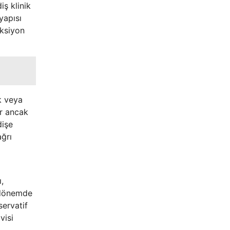
iş klinik
yapısı
eksiyon
k veya
ir ancak
dişe
ağrı
,
ç dönemde
servatif
visi