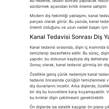
Bu nedenle, tedavi sonrası yapılacak rest
sürdürmek açısından kritik öneme sahiptir.
Modern diş hekimliği yaklaşımı, kanal tedavi
parçası olarak görür. Bu yazıda, kanal tedav
önemli olduğunu ve uzun vadeli başarı için n
Kanal Tedavisi Sonrası Diş 
Kanal tedavisi sırasında, dişin iç kısmında
temizlenip dezenfekte edilir. Bu süreç, dişin
yapıdır; bu dokunun kaybıyla diş dehidrate
Sonuç olarak, kanal tedavisi görmüş bir diş 
Özellikle geniş çürük nedeniyle kanal tedavi
tedavisi öncesinde çürüğün temizlenmesi ve 
diş duvarlarını inceltir. Arka dişlerde, özel
bir diş bu kuvvetlere karşı koyamayabilir. 
bu kırıklar dişin çekilmesini gerektirebilir.
Ön dişlerde ise estetik kaygılar ön plana çı