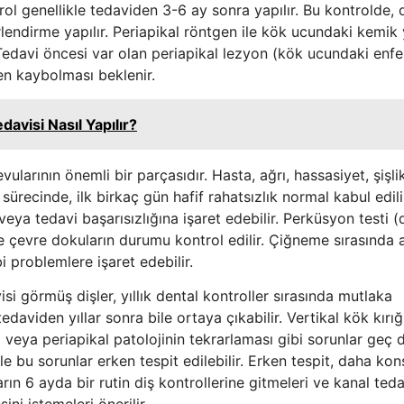
trol genellikle tedaviden 3-6 ay sonra yapılır. Bu kontrolde, d
endirme yapılır. Periapikal röntgen ile kök ucundaki kemik 
. Tedavi öncesi var olan periapikal lezyon (kök ucundaki enf
n kaybolması beklenir.
avisi Nasıl Yapılır?
arının önemli bir parçasıdır. Hasta, ağrı, hassasiyet, şişli
 sürecinde, ilk birkaç gün hafif rahatsızlık normal kabul edil
ya tedavi başarısızlığına işaret edebilir. Perküsyon testi (
 çevre dokuların durumu kontrol edilir. Çiğneme sırasında 
 problemlere işaret edebilir.
si görmüş dişler, yıllık dental kontroller sırasında mutlaka
edaviden yıllar sonra bile ortaya çıkabilir. Vertikal kök kırığı
veya periapikal patolojinin tekrarlaması gibi sorunlar ge
le bu sorunlar erken tespit edilebilir. Erken tespit, daha kon
rın 6 ayda bir rutin diş kontrollerine gitmeleri ve kanal teda
ni istemeleri önerilir.