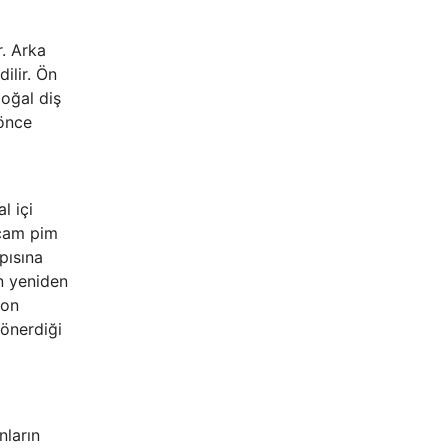
r. Arka
ilir. Ön
doğal diş
 önce
l içi
-cam pim
pısına
in yeniden
ron
 önerdiği
nların