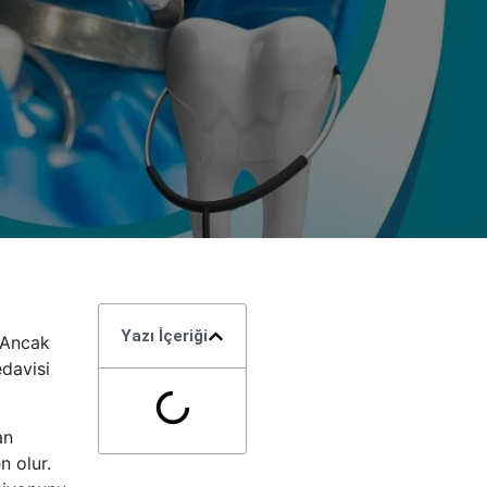
Yazı İçeriği
 Ancak
edavisi
an
n olur.