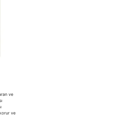
aran ve
sı
ı
 korur ve