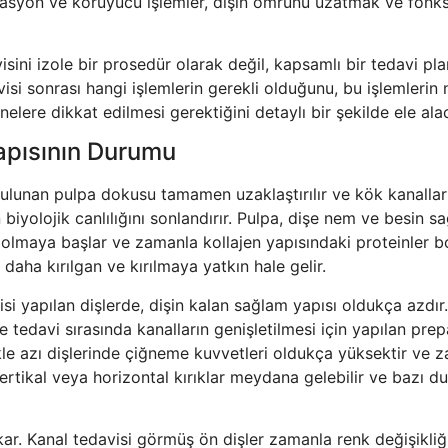
orasyon ve koruyucu işlemler, dişin ömrünü uzatmak ve fonk
sini izole bir prosedür olarak değil, kapsamlı bir tedavi pla
isi sonrası hangi işlemlerin gerekli olduğunu, bu işlemlerin
elere dikkat edilmesi gerektiğini detaylı bir şekilde ele ala
Yapısının Durumu
 bulunan pulpa dokusu tamamen uzaklaştırılır ve kök kanallar
 biyolojik canlılığını sonlandırır. Pulpa, dişe nem ve besin s
 olmaya başlar ve zamanla kollajen yapısındaki proteinler b
daha kırılgan ve kırılmaya yatkın hale gelir.
si yapılan dişlerde, dişin kalan sağlam yapısı oldukça azdır
tedavi sırasında kanalların genişletilmesi için yapılan pre
likle azı dişlerinde çiğneme kuvvetleri oldukça yüksektir ve z
Vertikal veya horizontal kırıklar meydana gelebilir ve bazı 
kar. Kanal tedavisi görmüş ön dişler zamanla renk değişikliğ