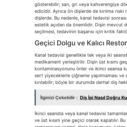
gösterebilir; sarı, gri veya kahverengiye dö
edicidir. Ayrıca ön dişlerde de kırılma risk
dişlerde. Bu nedenle, kanal tedavisi sonra
estetik açıdan da önemlidir. Dişin mevcut
seçilmesi, tedavinin başarısı için kritik faktö
Geçici Dolgu ve Kalıcı Resto
Kanal tedavisi genellikle tek veya iki seans
medikament yerleştirilir. Dişin üst kısmı geç
kontaminasyonunu önler ve ikinci seansa k
sert yiyeceklerle çiğneme yapılmaması ve d
kırılabilir; böyle bir durumda derhal diş he
İlginizi Çekebilir :
Diş İpi Nasıl Doğru Kul
İkinci seansta veya kanal tedavisi tamamlan
ve üst kısım yine geçici olarak kapatılır. B
restorasyon seçimi, dişin konumuna, kalan 