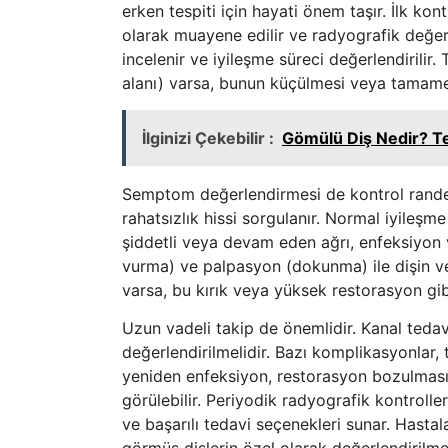
erken tespiti için hayati önem taşır. İlk kon
olarak muayene edilir ve radyografik değerl
incelenir ve iyileşme süreci değerlendirilir
alanı) varsa, bunun küçülmesi veya tamame
İlginizi Çekebilir :
Gömülü Diş Nedir? Ted
Semptom değerlendirmesi de kontrol randevul
rahatsızlık hissi sorgulanır. Normal iyileşme
şiddetli veya devam eden ağrı, enfeksiyon ve
vurma) ve palpasyon (dokunma) ile dişin ve
varsa, bu kırık veya yüksek restorasyon gibi
Uzun vadeli takip de önemlidir. Kanal tedavi
değerlendirilmelidir. Bazı komplikasyonlar, t
yeniden enfeksiyon, restorasyon bozulması 
görülebilir. Periyodik radyografik kontroller
ve başarılı tedavi seçenekleri sunar. Hastala
görmüş dişlerin özel olarak değerlendirilmesi