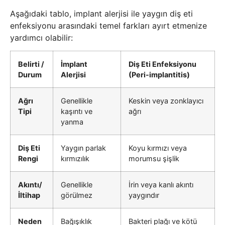
Aşağıdaki tablo, implant alerjisi ile yaygın diş eti
enfeksiyonu arasındaki temel farkları ayırt etmenize
yardımcı olabilir:
Belirti /
İmplant
Diş Eti Enfeksiyonu
Durum
Alerjisi
(Peri-implantitis)
Ağrı
Genellikle
Keskin veya zonklayıcı
Tipi
kaşıntı ve
ağrı
yanma
Diş Eti
Yaygın parlak
Koyu kırmızı veya
Rengi
kırmızılık
morumsu şişlik
Akıntı/
Genellikle
İrin veya kanlı akıntı
İltihap
görülmez
yaygındır
Neden
Bağışıklık
Bakteri plağı ve kötü