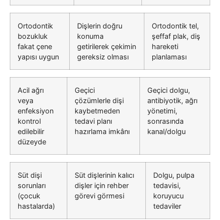
Ortodontik
Dişlerin doğru
Ortodontik tel,
bozukluk
konuma
şeffaf plak, diş
fakat çene
getirilerek çekimin
hareketi
yapısı uygun
gereksiz olması
planlaması
Acil ağrı
Geçici
Geçici dolgu,
veya
çözümlerle dişi
antibiyotik, ağrı
enfeksiyon
kaybetmeden
yönetimi,
kontrol
tedavi planı
sonrasında
edilebilir
hazırlama imkânı
kanal/dolgu
düzeyde
Süt dişi
Süt dişlerinin kalıcı
Dolgu, pulpa
sorunları
dişler için rehber
tedavisi,
(çocuk
görevi görmesi
koruyucu
hastalarda)
tedaviler