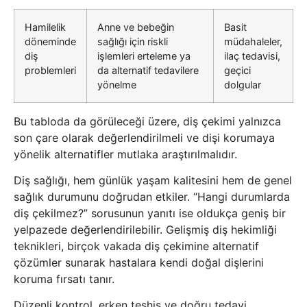
Hamilelik
Anne ve bebeğin
Basit
döneminde
sağlığı için riskli
müdahaleler,
diş
işlemleri erteleme ya
ilaç tedavisi,
problemleri
da alternatif tedavilere
geçici
yönelme
dolgular
Bu tabloda da görüleceği üzere, diş çekimi yalnızca
son çare olarak değerlendirilmeli ve dişi korumaya
yönelik alternatifler mutlaka araştırılmalıdır.
Diş sağlığı, hem günlük yaşam kalitesini hem de genel
sağlık durumunu doğrudan etkiler. “Hangi durumlarda
diş çekilmez?” sorusunun yanıtı ise oldukça geniş bir
yelpazede değerlendirilebilir. Gelişmiş diş hekimliği
teknikleri, birçok vakada diş çekimine alternatif
çözümler sunarak hastalara kendi doğal dişlerini
koruma fırsatı tanır.
Düzenli kontrol, erken teşhis ve doğru tedavi