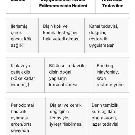
Edilmemesinin Nedeni
Tedaviler
İlerlemiş
Dişin kök ve
Kanal tedavisi,
çürük
kemik desteğinin
dolgular,
ancak kök
hala yeterli olması
restoratif
sağlıklı
uygulamalar
Kırık veya
Bütünsel tedavi ile
Bonding,
çatlak diş
dişin doğal
inlay/onlay,
(köke kadar
yapısının
kron
inmemiş)
korunabilmesi
restorasyonu
Periodontal
Diş eti ve kemik
Derin temizlik,
hastalık
sağlığının
küretaj, flap
aşaması
tedaviyle
operasyonu,
erken/orta
iyileştirilebilmesi
lazer tedavisi
seviyede