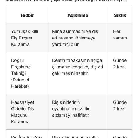
Tedbir
Açıklama
Sıklık
Yumuşak Kıllı
Mine aşınmasını ve diş
Her
Diş Fırçası
eti hasarını önlemeye
zaman
Kullanma
yardımcı olur
Doğru
Dentin tabakasının açığa
Günde
Fırçalama
çıkmasını engeller, diş eti
2 kez
Tekniği
çekilmesini azaltır
(Dairesel
Hareket)
Hassasiyet
Diş sinirlerinin
Günde
Giderici Diş
uyarılmasını azaltır,
2 kez
Macunu
sızlamayı hafifletir
Kullanma
Diş İpi/ Ara Yüz
Plak oluşumunu azaltır,
Günde