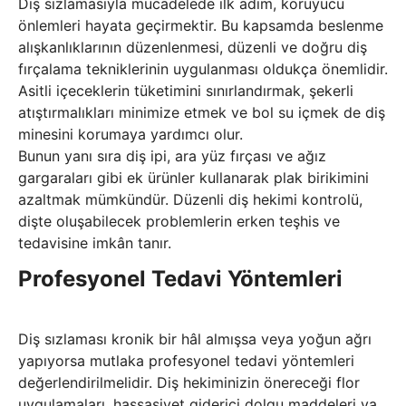
Diş sızlamasıyla mücadelede ilk adım, koruyucu
önlemleri hayata geçirmektir. Bu kapsamda beslenme
alışkanlıklarının düzenlenmesi, düzenli ve doğru diş
fırçalama tekniklerinin uygulanması oldukça önemlidir.
Asitli içeceklerin tüketimini sınırlandırmak, şekerli
atıştırmalıkları minimize etmek ve bol su içmek de diş
minesini korumaya yardımcı olur.
Bunun yanı sıra diş ipi, ara yüz fırçası ve ağız
gargaraları gibi ek ürünler kullanarak plak birikimini
azaltmak mümkündür. Düzenli diş hekimi kontrolü,
dişte oluşabilecek problemlerin erken teşhis ve
tedavisine imkân tanır.
Profesyonel Tedavi Yöntemleri
Diş sızlaması kronik bir hâl almışsa veya yoğun ağrı
yapıyorsa mutlaka profesyonel tedavi yöntemleri
değerlendirilmelidir. Diş hekiminizin önereceği flor
uygulamaları, hassasiyet giderici dolgu maddeleri ya