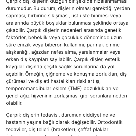
Çarpık diş, dişlerin düzgün bir şekilde hizalanmaması
durumudur. Bu durum, dişlerin olması gerektiği yerden
sapması, birbirine sıkışması, üst üste binmesi veya
aralarında büyük boşluklar bulunması şeklinde ortaya
çıkabilir. Çarpık dişlerin nedenleri arasında genetik
faktörler, bebeklik veya çocukluk döneminde uzun
süre emzik veya biberon kullanımı, parmak emme
alışkanlığı, ağızdan nefes alma, yaralanmalar veya
erken diş kayıpları sayılabilir. Çarpık dişler, estetik
kaygılar dışında çeşitli sağlık sorunlarına da yol
açabilir. Örneğin, çiğneme ve konuşma zorlukları, diş
çürümesi ve diş eti hastalıkları riski artışı,
temporomandibular eklem (TME) bozuklukları ve
genel ağız hijyeninin zorlaşması gibi sorunlara neden
olabilir.
Çarpık dişlerin tedavisi, durumun ciddiyetine ve
hastanın yaşına bağlı olarak değişebilir. Ortodontik
tedaviler, diş telleri (braketler), şeffaf plaklar